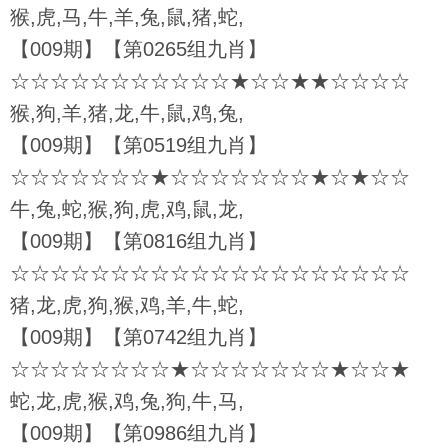
猴,虎,马,牛,羊,兔,鼠,猪,蛇,
【009期】【第0265组九肖】
☆☆☆☆☆☆☆☆☆☆☆★☆☆★★☆☆☆☆
猴,狗,羊,猪,龙,牛,鼠,鸡,兔,
【009期】【第0519组九肖】
☆☆☆☆☆☆☆★☆☆☆☆☆☆☆★☆★☆☆
牛,兔,蛇,猴,狗,虎,鸡,鼠,龙,
【009期】【第0816组九肖】
☆☆☆☆☆☆☆☆☆☆☆☆☆☆☆☆☆☆☆☆
猪,龙,虎,狗,猴,鸡,羊,牛,蛇,
【009期】【第0742组九肖】
☆☆☆☆☆☆☆☆★☆☆☆☆☆☆☆★☆☆★
蛇,龙,虎,猴,鸡,兔,狗,牛,马,
【009期】【第0986组九肖】