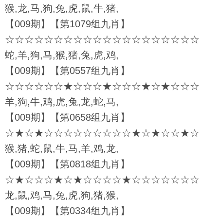
猴,龙,马,狗,兔,虎,鼠,牛,猪,
【009期】【第1079组九肖】
☆☆☆☆☆☆☆☆☆☆☆☆☆☆☆☆☆☆☆☆
蛇,羊,狗,马,猴,猪,兔,虎,鸡,
【009期】【第0557组九肖】
☆☆☆☆☆☆★☆☆☆★☆☆☆★☆★☆☆☆
羊,狗,牛,鸡,虎,兔,龙,蛇,马,
【009期】【第0658组九肖】
☆★☆★☆☆☆☆☆☆☆☆☆★☆★☆☆★☆
猴,猪,蛇,鼠,牛,马,羊,鸡,龙,
【009期】【第0818组九肖】
☆★☆☆☆★☆★☆☆☆☆★☆☆☆☆☆☆☆
龙,鼠,鸡,马,兔,虎,狗,猪,猴,
【009期】【第0334组九肖】