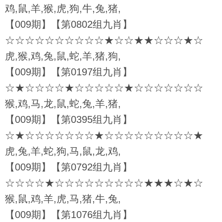
鸡,鼠,羊,猴,虎,狗,牛,兔,猪,
【009期】【第0802组九肖】
☆☆☆☆☆☆☆☆☆☆★☆☆★★☆☆☆★☆
虎,猴,鸡,兔,鼠,蛇,羊,猪,狗,
【009期】【第0197组九肖】
☆★☆☆☆☆★☆☆☆☆☆★☆☆☆☆☆☆☆
猴,鸡,马,龙,鼠,蛇,兔,羊,猪,
【009期】【第0395组九肖】
☆★☆☆☆☆☆☆☆★☆☆☆☆☆☆☆☆☆★
虎,兔,羊,蛇,狗,马,鼠,龙,鸡,
【009期】【第0792组九肖】
☆☆☆☆★☆☆☆☆☆☆☆☆☆★★★☆★☆
猴,鼠,鸡,羊,虎,马,猪,牛,兔,
【009期】【第1076组九肖】