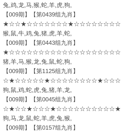
兔,鸡,龙,马,猴,蛇,羊,虎,狗,
【009期】【第0439组九肖】
★☆☆★☆☆☆☆☆☆☆★☆☆☆☆☆☆☆☆
猴,鼠,牛,鸡,兔,猪,虎,羊,蛇,
【009期】【第0443组九肖】
★☆☆☆☆☆☆☆☆☆☆☆☆☆☆☆☆☆☆☆
猪,羊,马,猴,龙,兔,鼠,蛇,狗,
【009期】【第1125组九肖】
☆★☆☆☆☆☆★☆☆☆☆☆☆☆☆★☆☆☆
狗,鼠,鸡,蛇,虎,兔,猪,羊,龙,
【009期】【第0045组九肖】
☆★☆☆★☆☆☆★☆☆☆☆☆☆☆☆☆☆★
狗,马,龙,鼠,蛇,羊,虎,兔,猴,
【009期】【第0157组九肖】