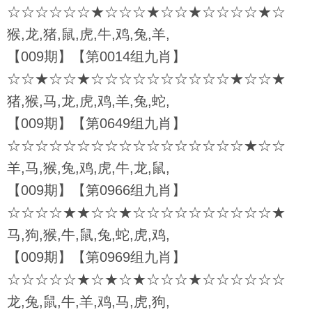
☆☆☆☆☆☆★☆☆☆★☆☆★☆☆☆☆★☆
猴,龙,猪,鼠,虎,牛,鸡,兔,羊,
【009期】【第0014组九肖】
☆☆★☆☆★☆☆☆☆☆☆☆☆☆☆★☆☆★
猪,猴,马,龙,虎,鸡,羊,兔,蛇,
【009期】【第0649组九肖】
☆☆☆☆☆☆☆☆☆☆☆☆☆☆☆☆☆★☆☆
羊,马,猴,兔,鸡,虎,牛,龙,鼠,
【009期】【第0966组九肖】
☆☆☆☆★★☆☆★☆☆☆☆☆☆☆☆☆☆★
马,狗,猴,牛,鼠,兔,蛇,虎,鸡,
【009期】【第0969组九肖】
☆☆☆☆☆★☆★☆★☆☆☆★☆☆☆☆☆☆
龙,兔,鼠,牛,羊,鸡,马,虎,狗,