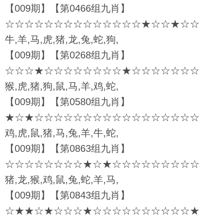
【009期】【第0466组九肖】
☆☆☆☆☆☆☆☆☆☆☆☆☆☆★☆☆★☆☆
牛,羊,马,虎,猪,龙,兔,蛇,狗,
【009期】【第0268组九肖】
☆☆☆★☆☆☆☆☆☆☆☆★☆☆☆☆☆☆☆
猴,虎,猪,狗,鼠,马,羊,鸡,蛇,
【009期】【第0580组九肖】
★☆★☆☆☆☆☆☆☆☆☆☆☆☆☆☆☆☆☆
鸡,虎,鼠,猪,马,兔,羊,牛,蛇,
【009期】【第0863组九肖】
☆☆☆☆☆☆☆☆★☆★☆☆☆☆☆☆☆☆☆
猪,龙,猴,鸡,鼠,兔,蛇,羊,马,
【009期】【第0843组九肖】
☆★★☆★☆☆☆★☆☆☆☆☆☆☆☆☆☆★