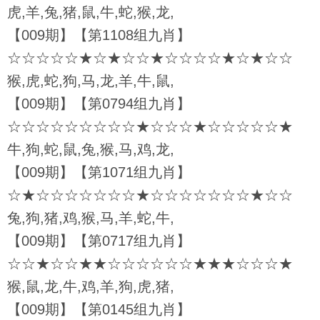
虎,羊,兔,猪,鼠,牛,蛇,猴,龙,
【009期】【第1108组九肖】
☆☆☆☆☆★☆★☆☆★☆☆☆☆★☆★☆☆
猴,虎,蛇,狗,马,龙,羊,牛,鼠,
【009期】【第0794组九肖】
☆☆☆☆☆☆☆☆☆★☆☆☆★☆☆☆☆☆★
牛,狗,蛇,鼠,兔,猴,马,鸡,龙,
【009期】【第1071组九肖】
☆★☆☆☆☆☆☆☆★☆☆☆☆☆☆☆★☆☆
兔,狗,猪,鸡,猴,马,羊,蛇,牛,
【009期】【第0717组九肖】
☆☆★☆☆★★☆☆☆☆☆☆★★★☆☆☆★
猴,鼠,龙,牛,鸡,羊,狗,虎,猪,
【009期】【第0145组九肖】