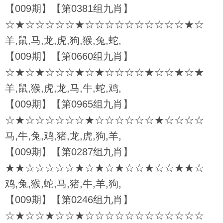
【009期】【第0381组九肖】
☆★☆☆☆☆☆★☆☆☆☆☆☆☆☆☆☆★☆
羊,鼠,马,龙,虎,狗,猴,兔,蛇,
【009期】【第0660组九肖】
☆★☆★☆☆☆★☆★☆☆☆☆★☆☆★☆★
羊,鼠,猴,虎,龙,马,牛,蛇,鸡,
【009期】【第0965组九肖】
☆★☆☆☆☆☆☆★☆☆☆☆☆☆★☆☆☆☆
马,牛,兔,鸡,猪,龙,虎,狗,羊,
【009期】【第0287组九肖】
★★☆☆☆☆☆★☆★☆★☆☆★☆☆★★☆
鸡,兔,猴,蛇,马,猪,牛,羊,狗,
【009期】【第0246组九肖】
☆★☆☆★☆☆★☆☆☆☆☆☆☆☆☆☆☆☆