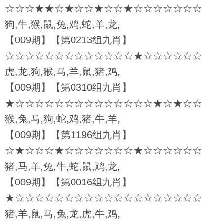
☆☆☆★★☆★☆☆★☆☆★☆☆☆☆☆☆☆
狗,牛,猴,鼠,兔,鸡,蛇,羊,龙,
【009期】【第0213组九肖】
☆☆☆☆☆☆☆☆☆☆☆☆☆★☆☆☆☆☆☆
虎,龙,狗,猴,马,羊,鼠,猪,鸡,
【009期】【第0310组九肖】
★☆☆☆☆☆☆☆☆☆☆☆☆☆☆★☆★☆☆
猴,兔,马,狗,蛇,鸡,猪,牛,羊,
【009期】【第1196组九肖】
☆★☆☆☆★☆☆☆☆☆☆☆★☆☆☆☆☆☆
猪,马,羊,兔,牛,蛇,鼠,鸡,龙,
【009期】【第0016组九肖】
★☆☆☆☆☆☆☆☆☆☆☆☆☆☆☆☆☆☆☆
猪,羊,鼠,马,兔,龙,虎,牛,鸡,