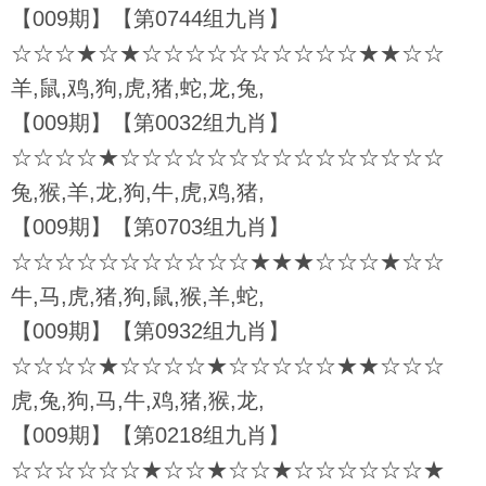
【009期】【第0744组九肖】
☆☆☆★☆★☆☆☆☆☆☆☆☆☆☆★★☆☆
羊,鼠,鸡,狗,虎,猪,蛇,龙,兔,
【009期】【第0032组九肖】
☆☆☆☆★☆☆☆☆☆☆☆☆☆☆☆☆☆☆☆
兔,猴,羊,龙,狗,牛,虎,鸡,猪,
【009期】【第0703组九肖】
☆☆☆☆☆☆☆☆☆☆☆★★★☆☆☆★☆☆
牛,马,虎,猪,狗,鼠,猴,羊,蛇,
【009期】【第0932组九肖】
☆☆☆☆★☆☆☆☆★☆☆☆☆☆★★☆☆☆
虎,兔,狗,马,牛,鸡,猪,猴,龙,
【009期】【第0218组九肖】
☆☆☆☆☆☆★☆☆★☆☆★☆☆☆☆☆☆★