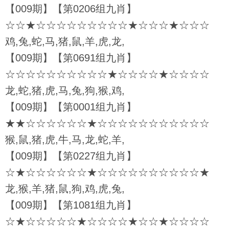
【009期】【第0206组九肖】
☆☆★☆☆☆☆☆☆☆☆☆★☆☆☆★☆☆☆
鸡,兔,蛇,马,猪,鼠,羊,虎,龙,
【009期】【第0691组九肖】
☆☆☆☆☆☆☆☆☆☆★☆☆☆☆★☆☆☆☆
龙,蛇,猪,虎,马,兔,狗,猴,鸡,
【009期】【第0001组九肖】
★★☆☆☆☆☆☆★☆☆☆☆☆☆☆☆☆☆☆
猴,鼠,猪,虎,牛,马,龙,蛇,羊,
【009期】【第0227组九肖】
☆★☆☆☆☆☆☆★☆☆☆☆☆☆☆☆☆☆★
龙,猴,羊,猪,鼠,狗,鸡,虎,兔,
【009期】【第1081组九肖】
☆★☆☆☆☆☆★☆☆☆☆★☆☆★☆☆☆☆