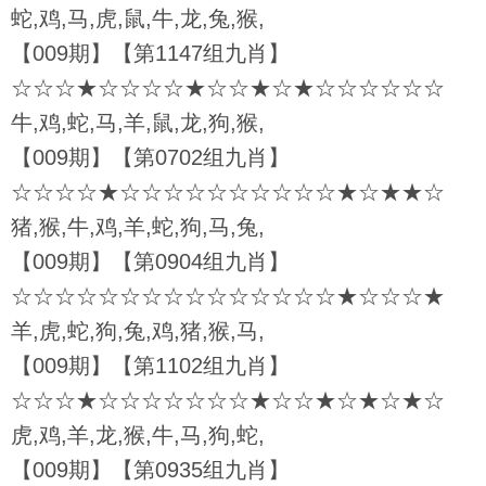
蛇,鸡,马,虎,鼠,牛,龙,兔,猴,
【009期】【第1147组九肖】
☆☆☆★☆☆☆☆★☆☆★☆★☆☆☆☆☆☆
牛,鸡,蛇,马,羊,鼠,龙,狗,猴,
【009期】【第0702组九肖】
☆☆☆☆★☆☆☆☆☆☆☆☆☆☆★☆★★☆
猪,猴,牛,鸡,羊,蛇,狗,马,兔,
【009期】【第0904组九肖】
☆☆☆☆☆☆☆☆☆☆☆☆☆☆☆★☆☆☆★
羊,虎,蛇,狗,兔,鸡,猪,猴,马,
【009期】【第1102组九肖】
☆☆☆★☆☆☆☆☆☆☆★☆☆★☆★☆★☆
虎,鸡,羊,龙,猴,牛,马,狗,蛇,
【009期】【第0935组九肖】