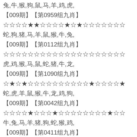
兔,牛,猴,狗,鼠,马,羊,鸡,虎,
【009期】【第0959组九肖】
☆☆☆☆★★☆☆☆☆★☆★☆☆☆☆☆☆☆
蛇,狗,猪,马,羊,鼠,猴,牛,兔,
【009期】【第0112组九肖】
☆☆☆☆☆☆☆☆☆☆☆☆☆☆☆☆☆☆☆☆
虎,鸡,猴,马,鼠,蛇,猪,牛,龙,
【009期】【第1090组九肖】
☆★☆★☆☆☆☆☆☆☆☆☆☆★☆☆☆☆★
蛇,虎,羊,鼠,猴,牛,龙,鸡,狗,
【009期】【第0042组九肖】
☆☆☆☆★☆☆☆★☆☆☆☆☆☆☆☆★☆☆
牛,兔,马,羊,猪,狗,蛇,猴,鸡,
【009期】【第0411组九肖】