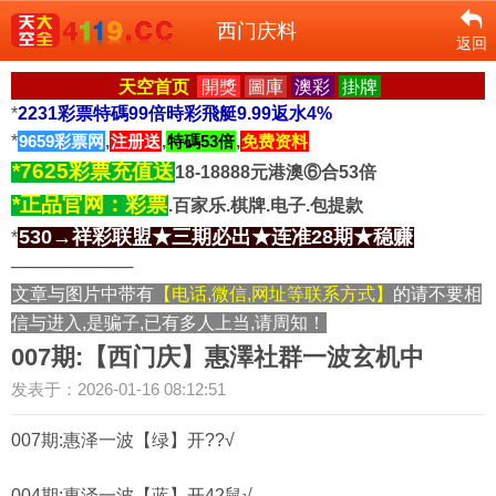
西门庆料
返回
天空首页
開獎
圖庫
澳彩
掛牌
*
2231彩票特碼99倍時彩飛艇9.99返水4%
*
9659彩票网
,
注册送
,
特碼53倍
,
免费资料
*7625彩票充值送
18-18888元港澳⑥合53倍
*正品官网：彩票
.百家乐.棋牌.电子.包提款
530→祥彩联盟★三期必出★连准28期★稳赚
*
──────────
文章与图片中带有
【电话,微信,网址等联系方式】
的请不要相
信与进入,是骗子,已有多人上当,请周知！
007期:【西门庆】惠澤社群一波玄机中
发表于：2026-01-16 08:12:51
007期:惠泽一波【绿】开??√
004期:惠泽一波【蓝】开42鼠√