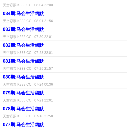
天空彩票 K333.CC
08-04 22:00
084期:马会生活幽默
天空彩票 K333.CC
08-01 21:56
083期:马会生活幽默
天空彩票 K333.CC
07-30 22:01
082期:马会生活幽默
天空彩票 K333.CC
07-28 22:01
081期:马会生活幽默
天空彩票 K333.CC
07-25 21:57
080期:马会生活幽默
天空彩票 K333.CC
07-24 00:36
079期:马会生活幽默
天空彩票 K333.CC
07-21 22:01
078期:马会生活幽默
天空彩票 K333.CC
07-16 21:58
077期:马会生活幽默