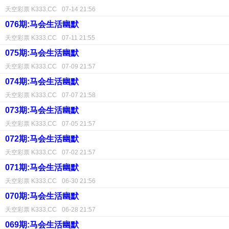
天空彩票 K333.CC
07-14 21:56
076期:马会生活幽默
天空彩票 K333.CC
07-11 21:55
075期:马会生活幽默
天空彩票 K333.CC
07-09 21:57
074期:马会生活幽默
天空彩票 K333.CC
07-07 21:58
073期:马会生活幽默
天空彩票 K333.CC
07-05 21:57
072期:马会生活幽默
天空彩票 K333.CC
07-02 21:57
071期:马会生活幽默
天空彩票 K333.CC
06-30 21:56
070期:马会生活幽默
天空彩票 K333.CC
06-28 21:57
069期:马会生活幽默