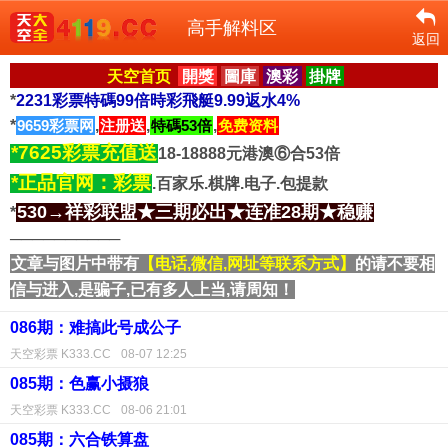
高手解料区
返回
天空首页
開獎
圖庫
澳彩
掛牌
*
2231彩票特碼99倍時彩飛艇9.99返水4%
*
9659彩票网
,
注册送
,
特碼53倍
,
免费资料
*7625彩票充值送
18-18888元港澳⑥合53倍
*正品官网：彩票
.百家乐.棋牌.电子.包提款
530→祥彩联盟★三期必出★连准28期★稳赚
*
──────────
文章与图片中带有
【电话,微信,网址等联系方式】
的请不要相
信与进入,是骗子,已有多人上当,请周知！
086期：难搞此号成公子
天空彩票 K333.CC
08-07 12:25
085期：色赢小摄狼
天空彩票 K333.CC
08-06 21:01
085期：六合铁算盘