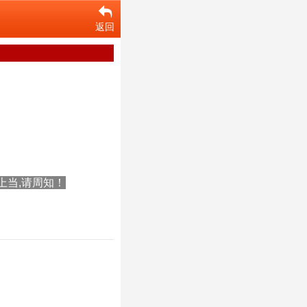
返回
上当,请周知！