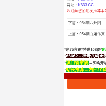
网址：
K333.CC
欢迎向您的朋友推荐本
下篇：
054期八卦图
上篇：
054期白姐传真
──────────
*
彩75官網*特碼108倍*
彩
66662→神奇八码
*
澳门管家婆
*
→买啥开啥
站长推荐→内部10
*