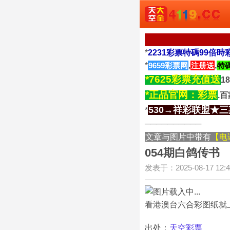
*
2231彩票特碼99倍時
*
9659彩票网
,
注册送
,
特碼
*7625彩票充值送
1
*正品官网：彩票
.
530→祥彩联盟★
*
──────────
文章与图片中带有
【电
054期白鸽传书
发表于：2025-08-17 12:4
看港澳台六合彩图纸就上 w
出处：
天空彩票