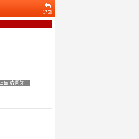
返回
上当,请周知！